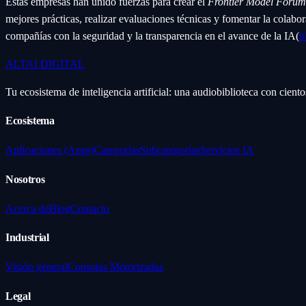
Estas empresas han unido fuerzas para crear el
Frontier Model Forum
mejores prácticas, realizar evaluaciones técnicas y fomentar la colabo
compañías con la seguridad y la transparencia en el avance de la IA​(
b
ALTAI
DIGITAL
Tu ecosistema de inteligencia artificial: una audiobiblioteca con cient
Ecosistema
Aplicaciones (Apps)
Categorías
Subcategorías
Servicios IA
Nosotros
Acerca de
Blog
Contacto
Industrial
Visión general
Consolas Motorizadas
Legal