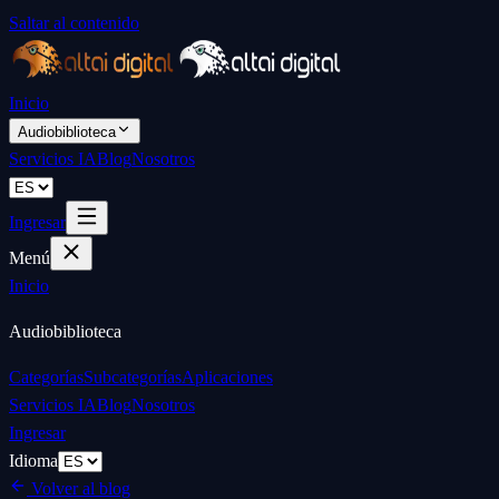
Saltar al contenido
Inicio
Audiobiblioteca
Servicios IA
Blog
Nosotros
Ingresar
Menú
Inicio
Audiobiblioteca
Categorías
Subcategorías
Aplicaciones
Servicios IA
Blog
Nosotros
Ingresar
Idioma
Volver al blog