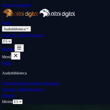
Saltar al contenido
Inicio
Audiobiblioteca
Servicios IA
Blog
Nosotros
Ingresar
Menú
Inicio
Audiobiblioteca
Categorías
Subcategorías
Aplicaciones
Servicios IA
Blog
Nosotros
Ingresar
Idioma