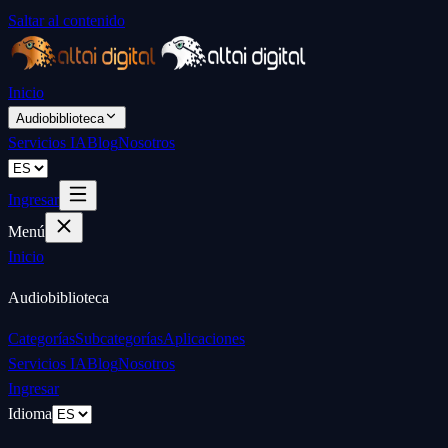
Saltar al contenido
Inicio
Audiobiblioteca
Servicios IA
Blog
Nosotros
Ingresar
Menú
Inicio
Audiobiblioteca
Categorías
Subcategorías
Aplicaciones
Servicios IA
Blog
Nosotros
Ingresar
Idioma