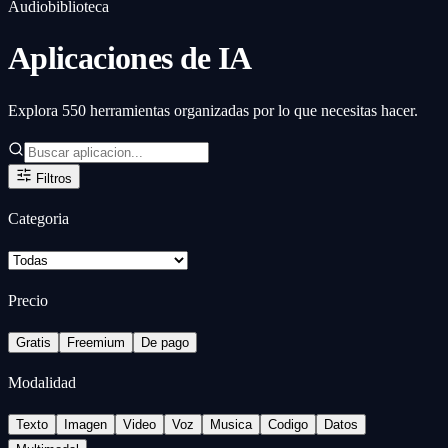
Audiobiblioteca
Aplicaciones de IA
Explora 550 herramientas organizadas por lo que necesitas hacer.
Filtros
Categoria
Precio
Gratis
Freemium
De pago
Modalidad
Texto
Imagen
Video
Voz
Musica
Codigo
Datos