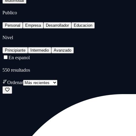
Multimodal
Publico
Personal
Empresa
Desarrollador
Educacion
Nivel
Principiante
Intermedio
Avanzado
En espanol
550
resultados
Ordenar