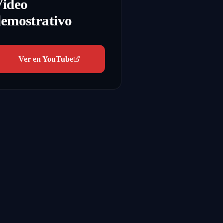
Video
emostrativo
Ver en YouTube