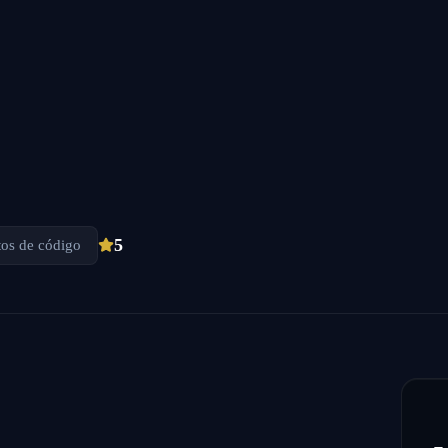
5
tos de código