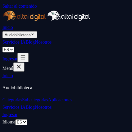
Saltar al contenido
Inicio
Audiobiblioteca
Servicios IA
Blog
Nosotros
Ingresar
Menú
Inicio
Audiobiblioteca
Categorías
Subcategorías
Aplicaciones
Servicios IA
Blog
Nosotros
Ingresar
Idioma