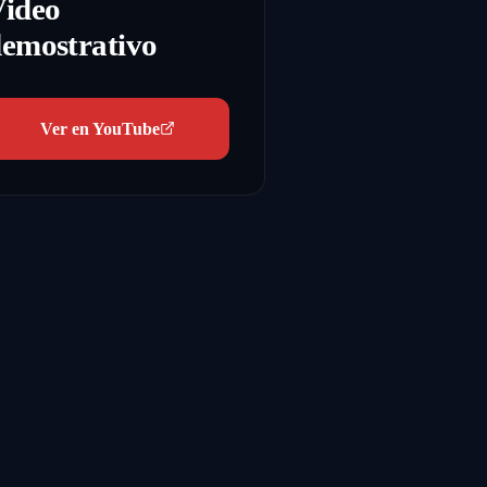
Video
emostrativo
Ver en YouTube