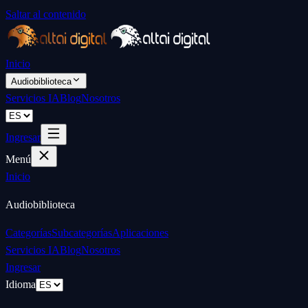
Saltar al contenido
Inicio
Audiobiblioteca
Servicios IA
Blog
Nosotros
Ingresar
Menú
Inicio
Audiobiblioteca
Categorías
Subcategorías
Aplicaciones
Servicios IA
Blog
Nosotros
Ingresar
Idioma