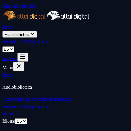
Saltar al contenido
Inicio
Audiobiblioteca
Servicios IA
Blog
Nosotros
Ingresar
Menú
Inicio
Audiobiblioteca
Categorías
Subcategorías
Aplicaciones
Servicios IA
Blog
Nosotros
Ingresar
Idioma