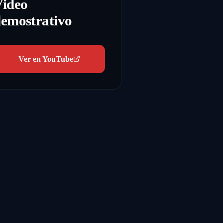
Video
emostrativo
Ver en YouTube