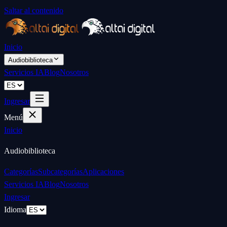
Saltar al contenido
Inicio
Audiobiblioteca
Servicios IA
Blog
Nosotros
Ingresar
Menú
Inicio
Audiobiblioteca
Categorías
Subcategorías
Aplicaciones
Servicios IA
Blog
Nosotros
Ingresar
Idioma