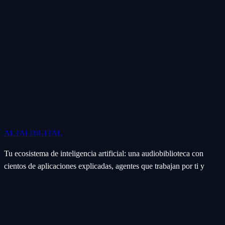
ALTAI
DIGITAL
Tu ecosistema de inteligencia artificial: una audiobiblioteca con
cientos de aplicaciones explicadas, agentes que trabajan por ti y
soluciones a la medida para negocios, agencias y creadores.
Ecosistema
Aplicaciones (Apps)
Categorías
Subcategorías
Servicios IA