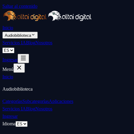
Saltar al contenido
Inicio
Audiobiblioteca
Servicios IA
Blog
Nosotros
Ingresar
Menú
Inicio
Audiobiblioteca
Categorías
Subcategorías
Aplicaciones
Servicios IA
Blog
Nosotros
Ingresar
Idioma