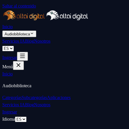
Saltar al contenido
Inicio
Audiobiblioteca
Servicios IA
Blog
Nosotros
Ingresar
Menú
Inicio
Audiobiblioteca
Categorías
Subcategorías
Aplicaciones
Servicios IA
Blog
Nosotros
Ingresar
Idioma