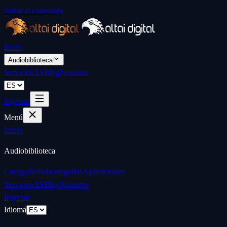
Saltar al contenido
Inicio
Audiobiblioteca
Servicios IA
Blog
Nosotros
Ingresar
Menú
Inicio
Audiobiblioteca
Categorías
Subcategorías
Aplicaciones
Servicios IA
Blog
Nosotros
Ingresar
Idioma