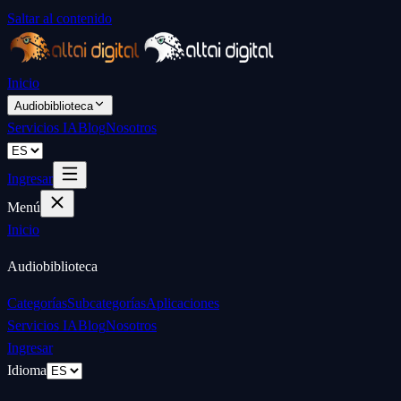
Saltar al contenido
Inicio
Audiobiblioteca
Servicios IA
Blog
Nosotros
Ingresar
Menú
Inicio
Audiobiblioteca
Categorías
Subcategorías
Aplicaciones
Servicios IA
Blog
Nosotros
Ingresar
Idioma