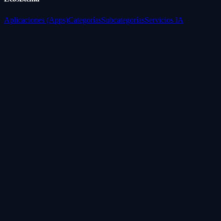
Aplicaciones (Apps)
Categorías
Subcategorías
Servicios IA
Nosotros
Acerca de
Blog
Contacto
Industrial
Visión general
Consolas Motorizadas
Legal
Política de Servicios
Privacidad
Síguenos
WhatsApp
Instagram
Facebook