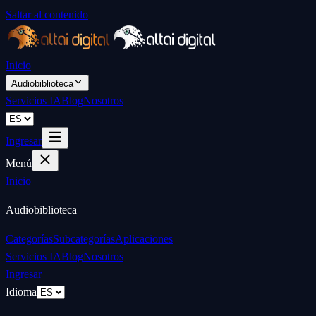
Saltar al contenido
Inicio
Audiobiblioteca
Servicios IA
Blog
Nosotros
Ingresar
Menú
Inicio
Audiobiblioteca
Categorías
Subcategorías
Aplicaciones
Servicios IA
Blog
Nosotros
Ingresar
Idioma