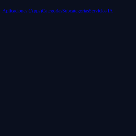
Aplicaciones (Apps)
Categorías
Subcategorías
Servicios IA
Nosotros
Acerca de
Blog
Contacto
Industrial
Visión general
Consolas Motorizadas
Legal
Política de Servicios
Privacidad
Síguenos
WhatsApp
Instagram
Facebook