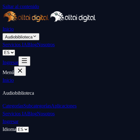
Saltar al contenido
Inicio
Audiobiblioteca
Servicios IA
Blog
Nosotros
Ingresar
Menú
Inicio
Audiobiblioteca
Categorías
Subcategorías
Aplicaciones
Servicios IA
Blog
Nosotros
Ingresar
Idioma