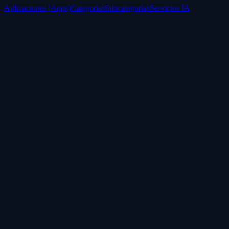
Aplicaciones (Apps)
Categorías
Subcategorías
Servicios IA
Nosotros
Acerca de
Blog
Contacto
Industrial
Visión general
Consolas Motorizadas
Legal
Política de Servicios
Privacidad
Síguenos
WhatsApp
Instagram
Facebook
YouTube