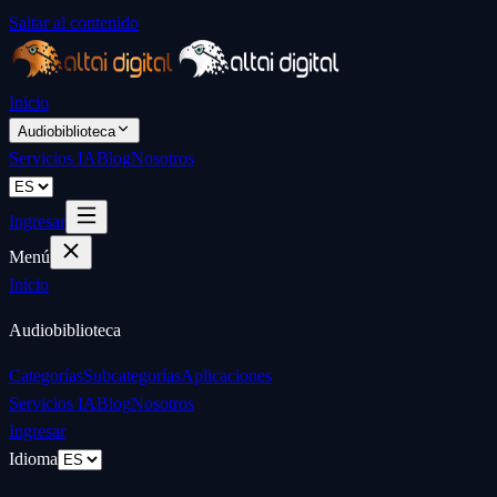
Saltar al contenido
Inicio
Audiobiblioteca
Servicios IA
Blog
Nosotros
Ingresar
Menú
Inicio
Audiobiblioteca
Categorías
Subcategorías
Aplicaciones
Servicios IA
Blog
Nosotros
Ingresar
Idioma