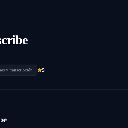
cribe
5
es y transcripción
be