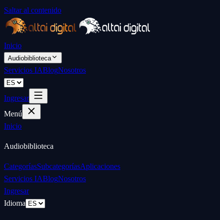
Saltar al contenido
Inicio
Audiobiblioteca
Servicios IA
Blog
Nosotros
Ingresar
Menú
Inicio
Audiobiblioteca
Categorías
Subcategorías
Aplicaciones
Servicios IA
Blog
Nosotros
Ingresar
Idioma