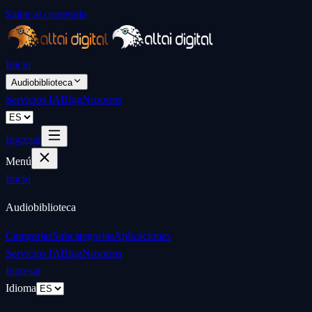
Saltar al contenido
Inicio
Audiobiblioteca
Servicios IA
Blog
Nosotros
Ingresar
Menú
Inicio
Audiobiblioteca
Categorías
Subcategorías
Aplicaciones
Servicios IA
Blog
Nosotros
Ingresar
Idioma