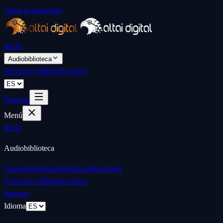
Saltar al contenido
Inicio
Audiobiblioteca
Servicios IA
Blog
Nosotros
Ingresar
Menú
Inicio
Audiobiblioteca
Categorías
Subcategorías
Aplicaciones
Servicios IA
Blog
Nosotros
Ingresar
Idioma