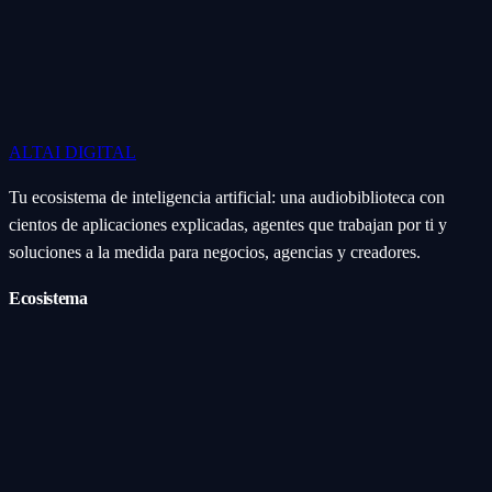
ALTAI
DIGITAL
Tu ecosistema de inteligencia artificial: una audiobiblioteca con
cientos de aplicaciones explicadas, agentes que trabajan por ti y
soluciones a la medida para negocios, agencias y creadores.
Ecosistema
Aplicaciones (Apps)
Categorías
Subcategorías
Servicios IA
Nosotros
Acerca de
Blog
Contacto
Industrial