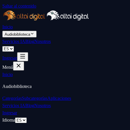
Saltar al contenido
Inicio
Audiobiblioteca
Servicios IA
Blog
Nosotros
Ingresar
Menú
Inicio
Audiobiblioteca
Categorías
Subcategorías
Aplicaciones
Servicios IA
Blog
Nosotros
Ingresar
Idioma