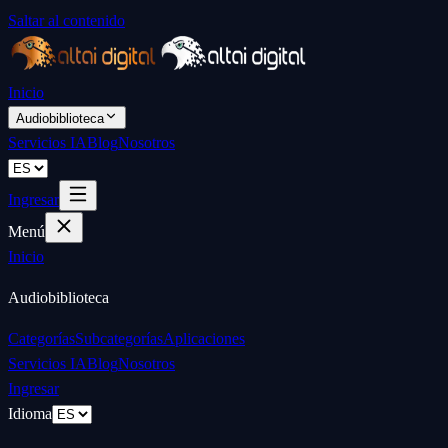
Saltar al contenido
Inicio
Audiobiblioteca
Servicios IA
Blog
Nosotros
Ingresar
Menú
Inicio
Audiobiblioteca
Categorías
Subcategorías
Aplicaciones
Servicios IA
Blog
Nosotros
Ingresar
Idioma