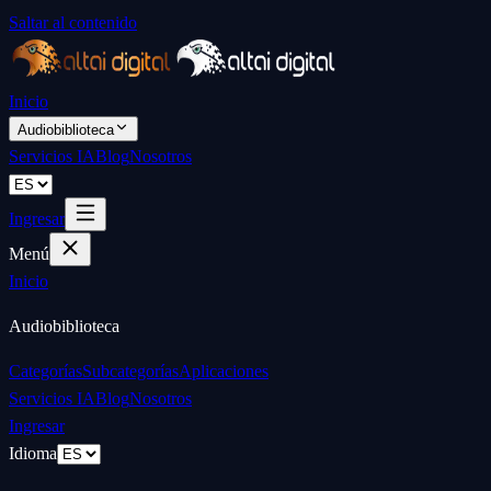
Saltar al contenido
Inicio
Audiobiblioteca
Servicios IA
Blog
Nosotros
Ingresar
Menú
Inicio
Audiobiblioteca
Categorías
Subcategorías
Aplicaciones
Servicios IA
Blog
Nosotros
Ingresar
Idioma