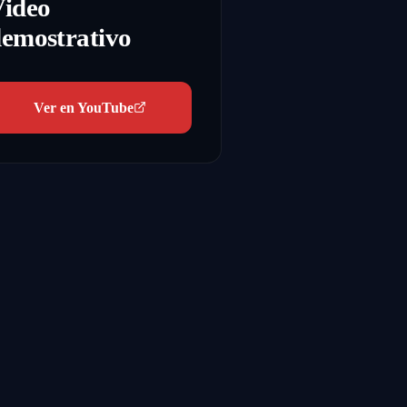
Video
emostrativo
Ver en YouTube