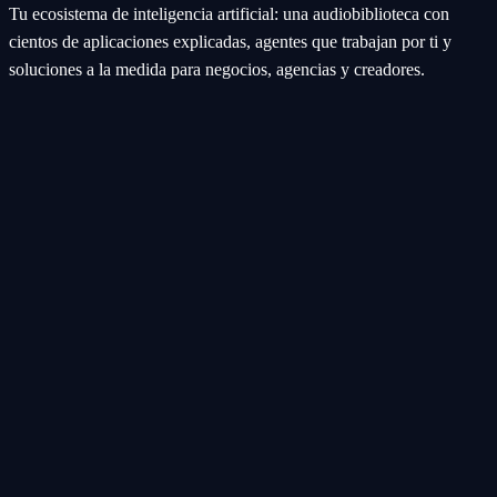
Tu ecosistema de inteligencia artificial: una audiobiblioteca con
cientos de aplicaciones explicadas, agentes que trabajan por ti y
soluciones a la medida para negocios, agencias y creadores.
Ecosistema
Aplicaciones (Apps)
Categorías
Subcategorías
Servicios IA
Nosotros
Acerca de
Blog
Contacto
Industrial
Visión general
Consolas Motorizadas
Legal
Política de Servicios
Privacidad
Síguenos