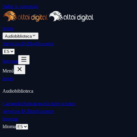
Saltar al contenido
Inicio
Audiobiblioteca
Servicios IA
Blog
Nosotros
Ingresar
Menú
Inicio
Audiobiblioteca
Categorías
Subcategorías
Aplicaciones
Servicios IA
Blog
Nosotros
Ingresar
Idioma