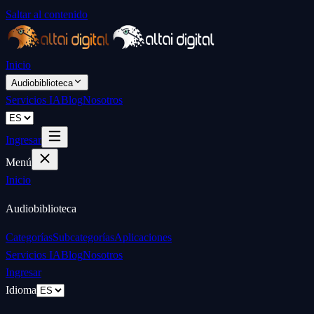
Saltar al contenido
Inicio
Audiobiblioteca
Servicios IA
Blog
Nosotros
Ingresar
Menú
Inicio
Audiobiblioteca
Categorías
Subcategorías
Aplicaciones
Servicios IA
Blog
Nosotros
Ingresar
Idioma