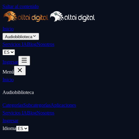
Saltar al contenido
Inicio
Audiobiblioteca
Servicios IA
Blog
Nosotros
Ingresar
Menú
Inicio
Audiobiblioteca
Categorías
Subcategorías
Aplicaciones
Servicios IA
Blog
Nosotros
Ingresar
Idioma