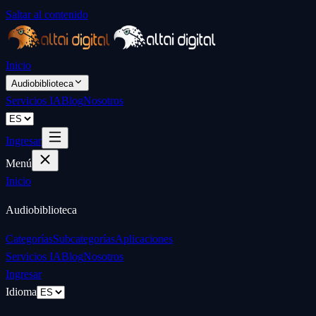
Saltar al contenido
Inicio
Audiobiblioteca
Servicios IA
Blog
Nosotros
Ingresar
Menú
Inicio
Audiobiblioteca
Categorías
Subcategorías
Aplicaciones
Servicios IA
Blog
Nosotros
Ingresar
Idioma