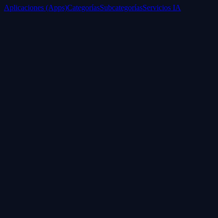
Aplicaciones (Apps)
Categorías
Subcategorías
Servicios IA
Nosotros
Acerca de
Blog
Contacto
Industrial
Visión general
Consolas Motorizadas
Legal
Política de Servicios
Privacidad
Síguenos
WhatsApp
Instagram
Facebook
YouTube