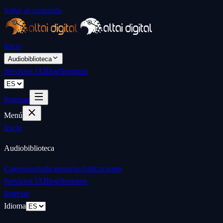
Saltar al contenido
Inicio
Audiobiblioteca
Servicios IA
Blog
Nosotros
Ingresar
Menú
Inicio
Audiobiblioteca
Categorías
Subcategorías
Aplicaciones
Servicios IA
Blog
Nosotros
Ingresar
Idioma