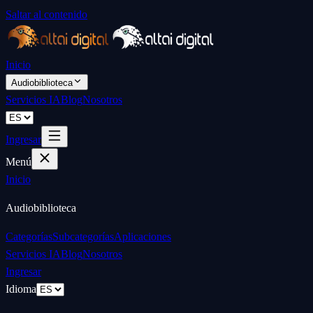
Saltar al contenido
Inicio
Audiobiblioteca
Servicios IA
Blog
Nosotros
Ingresar
Menú
Inicio
Audiobiblioteca
Categorías
Subcategorías
Aplicaciones
Servicios IA
Blog
Nosotros
Ingresar
Idioma