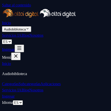
Saltar al contenido
Inicio
Audiobiblioteca
Servicios IA
Blog
Nosotros
Ingresar
Menú
Inicio
Audiobiblioteca
Categorías
Subcategorías
Aplicaciones
Servicios IA
Blog
Nosotros
Ingresar
Idioma