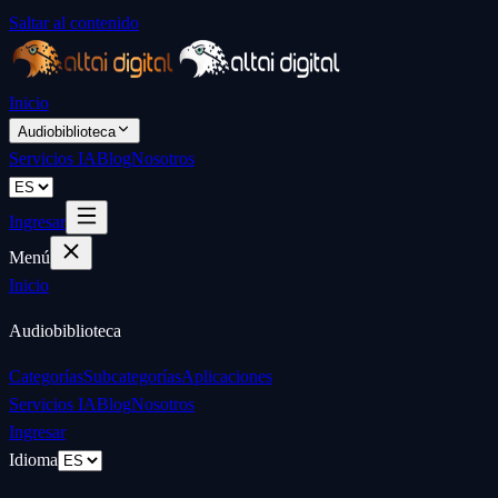
Saltar al contenido
Inicio
Audiobiblioteca
Servicios IA
Blog
Nosotros
Ingresar
Menú
Inicio
Audiobiblioteca
Categorías
Subcategorías
Aplicaciones
Servicios IA
Blog
Nosotros
Ingresar
Idioma