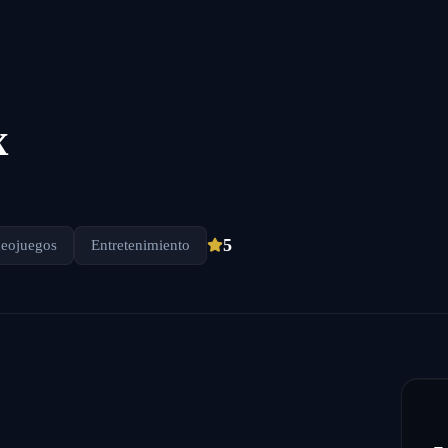
x
5
deojuegos
Entretenimiento