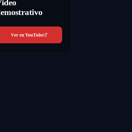
Video
emostrativo
Ver en YouTube