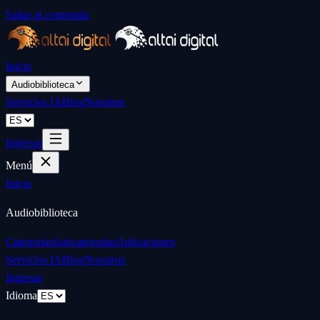
Saltar al contenido
Inicio
Audiobiblioteca
Servicios IA
Blog
Nosotros
Ingresar
Menú
Inicio
Audiobiblioteca
Categorías
Subcategorías
Aplicaciones
Servicios IA
Blog
Nosotros
Ingresar
Idioma