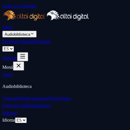
Saltar al contenido
Inicio
Audiobiblioteca
Servicios IA
Blog
Nosotros
Ingresar
Menú
Inicio
Audiobiblioteca
Categorías
Subcategorías
Aplicaciones
Servicios IA
Blog
Nosotros
Ingresar
Idioma