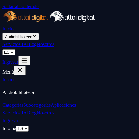
Saltar al contenido
Inicio
Audiobiblioteca
Servicios IA
Blog
Nosotros
Ingresar
Menú
Inicio
Audiobiblioteca
Categorías
Subcategorías
Aplicaciones
Servicios IA
Blog
Nosotros
Ingresar
Idioma