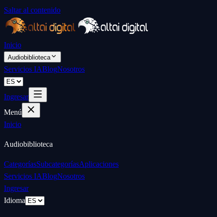
Saltar al contenido
Inicio
Audiobiblioteca
Servicios IA
Blog
Nosotros
Ingresar
Menú
Inicio
Audiobiblioteca
Categorías
Subcategorías
Aplicaciones
Servicios IA
Blog
Nosotros
Ingresar
Idioma