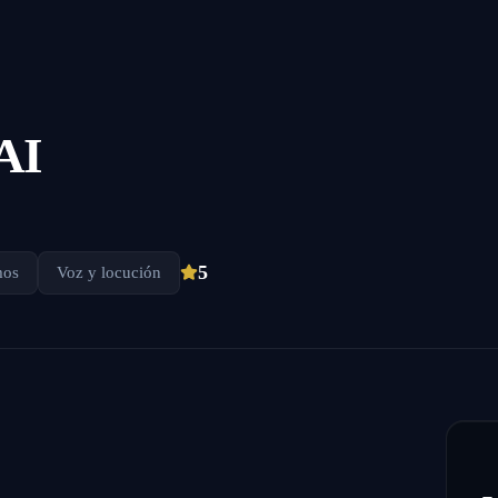
 AI
5
mos
Voz y locución