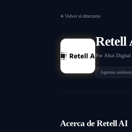
Volver al directorio
Retell
Por
Altai Digital
Agentes autóno
Acerca de
Retell AI