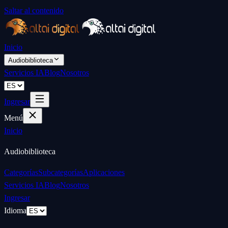
Saltar al contenido
Inicio
Audiobiblioteca
Servicios IA
Blog
Nosotros
Ingresar
Menú
Inicio
Audiobiblioteca
Categorías
Subcategorías
Aplicaciones
Servicios IA
Blog
Nosotros
Ingresar
Idioma