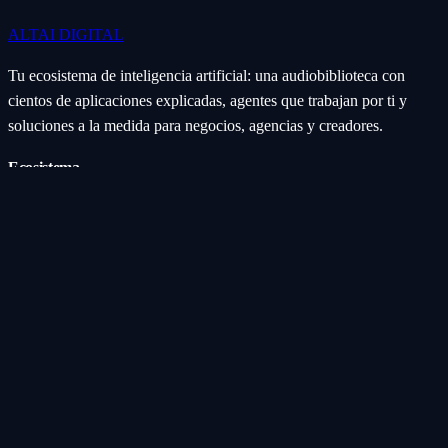
ALTAI
DIGITAL
Tu ecosistema de inteligencia artificial: una audiobiblioteca con
cientos de aplicaciones explicadas, agentes que trabajan por ti y
soluciones a la medida para negocios, agencias y creadores.
Ecosistema
Aplicaciones (Apps)
Categorías
Subcategorías
Servicios IA
Nosotros
Acerca de
Blog
Contacto
Industrial
Visión general
Consolas Motorizadas
Legal