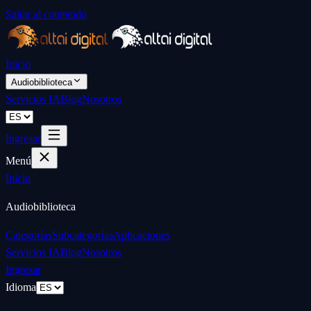
Saltar al contenido
Inicio
Audiobiblioteca
Servicios IA
Blog
Nosotros
Ingresar
Menú
Inicio
Audiobiblioteca
Categorías
Subcategorías
Aplicaciones
Servicios IA
Blog
Nosotros
Ingresar
Idioma