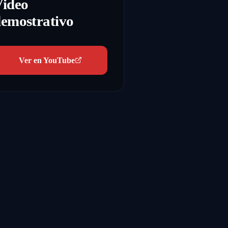
Video
emostrativo
Ver en YouTube