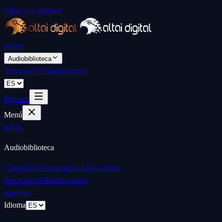
Saltar al contenido
Inicio
Audiobiblioteca
Servicios IA
Blog
Nosotros
Ingresar
Menú
Inicio
Audiobiblioteca
Categorías
Subcategorías
Aplicaciones
Servicios IA
Blog
Nosotros
Ingresar
Idioma