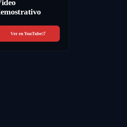
Video
emostrativo
Ver en YouTube