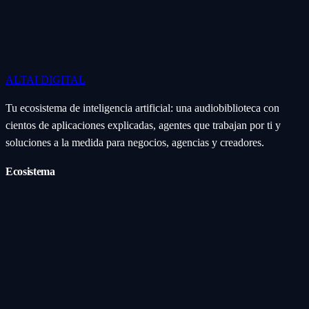
ALTAI
DIGITAL
Tu ecosistema de inteligencia artificial: una audiobiblioteca con
cientos de aplicaciones explicadas, agentes que trabajan por ti y
soluciones a la medida para negocios, agencias y creadores.
Ecosistema
Aplicaciones (Apps)
Categorías
Subcategorías
Servicios IA
Nosotros
Acerca de
Blog
Contacto
Industrial