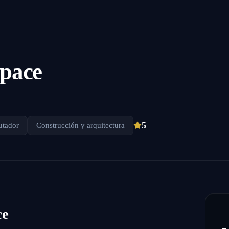
pace
5
utador
Construcción y arquitectura
ce