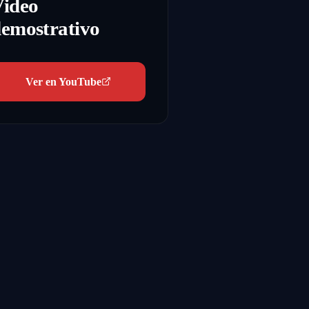
Video
emostrativo
Ver en YouTube