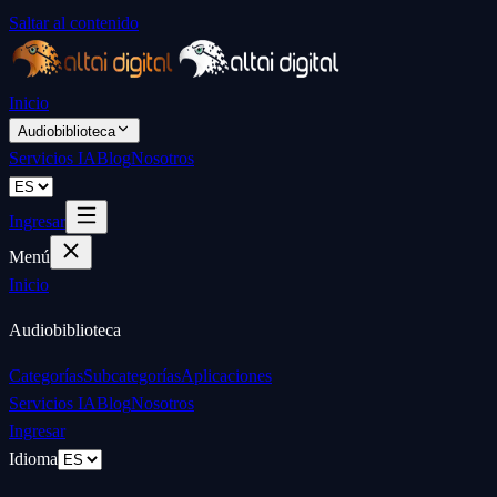
Saltar al contenido
Inicio
Audiobiblioteca
Servicios IA
Blog
Nosotros
Ingresar
Menú
Inicio
Audiobiblioteca
Categorías
Subcategorías
Aplicaciones
Servicios IA
Blog
Nosotros
Ingresar
Idioma