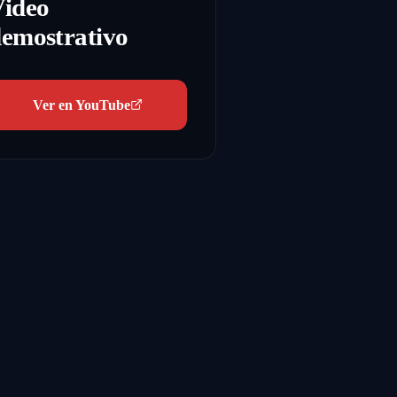
Video
emostrativo
Ver en YouTube