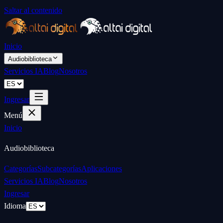
Saltar al contenido
Inicio
Audiobiblioteca
Servicios IA
Blog
Nosotros
Ingresar
Menú
Inicio
Audiobiblioteca
Categorías
Subcategorías
Aplicaciones
Servicios IA
Blog
Nosotros
Ingresar
Idioma