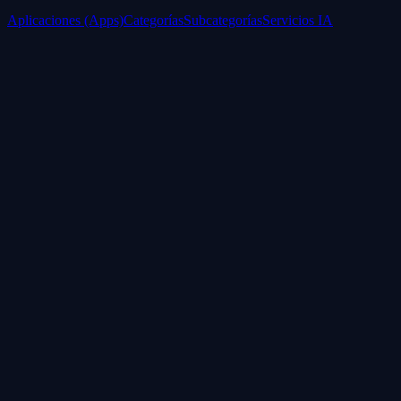
Aplicaciones (Apps)
Categorías
Subcategorías
Servicios IA
Nosotros
Acerca de
Blog
Contacto
Industrial
Visión general
Consolas Motorizadas
Legal
Política de Servicios
Privacidad
Síguenos
WhatsApp
Instagram
Facebook
YouTube