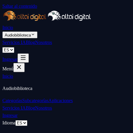
Saltar al contenido
Inicio
Audiobiblioteca
Servicios IA
Blog
Nosotros
Ingresar
Menú
Inicio
Audiobiblioteca
Categorías
Subcategorías
Aplicaciones
Servicios IA
Blog
Nosotros
Ingresar
Idioma