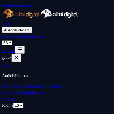
Saltar al contenido
Inicio
Audiobiblioteca
Servicios IA
Blog
Nosotros
Ingresar
Menú
Inicio
Audiobiblioteca
Categorías
Subcategorías
Aplicaciones
Servicios IA
Blog
Nosotros
Ingresar
Idioma