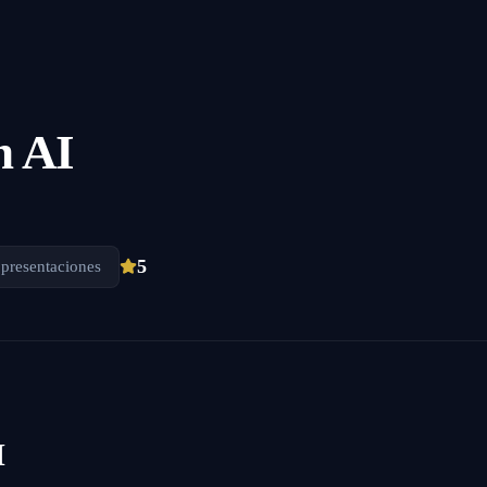
n AI
5
 presentaciones
I