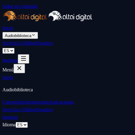
Saltar al contenido
Inicio
Audiobiblioteca
Servicios IA
Blog
Nosotros
Ingresar
Menú
Inicio
Audiobiblioteca
Categorías
Subcategorías
Aplicaciones
Servicios IA
Blog
Nosotros
Ingresar
Idioma