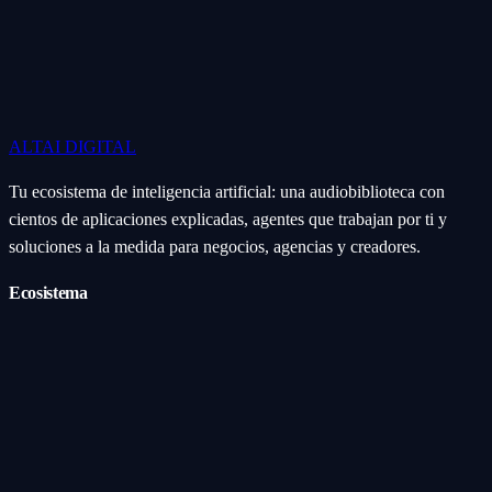
ALTAI
DIGITAL
Tu ecosistema de inteligencia artificial: una audiobiblioteca con
cientos de aplicaciones explicadas, agentes que trabajan por ti y
soluciones a la medida para negocios, agencias y creadores.
Ecosistema
Aplicaciones (Apps)
Categorías
Subcategorías
Servicios IA
Nosotros
Acerca de
Blog
Contacto
Industrial