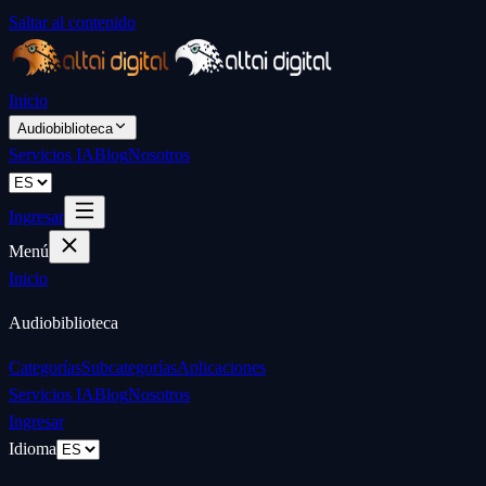
Saltar al contenido
Inicio
Audiobiblioteca
Servicios IA
Blog
Nosotros
Ingresar
Menú
Inicio
Audiobiblioteca
Categorías
Subcategorías
Aplicaciones
Servicios IA
Blog
Nosotros
Ingresar
Idioma