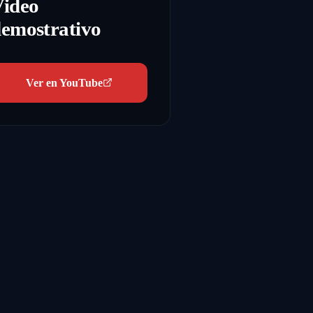
Video
emostrativo
Ver en YouTube