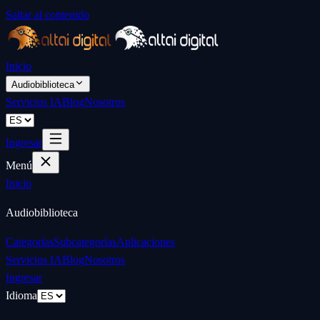
Saltar al contenido
Inicio
Audiobiblioteca
Servicios IA
Blog
Nosotros
Ingresar
Menú
Inicio
Audiobiblioteca
Categorías
Subcategorías
Aplicaciones
Servicios IA
Blog
Nosotros
Ingresar
Idioma