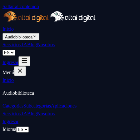
Saltar al contenido
Inicio
Audiobiblioteca
Servicios IA
Blog
Nosotros
Ingresar
Menú
Inicio
Audiobiblioteca
Categorías
Subcategorías
Aplicaciones
Servicios IA
Blog
Nosotros
Ingresar
Idioma