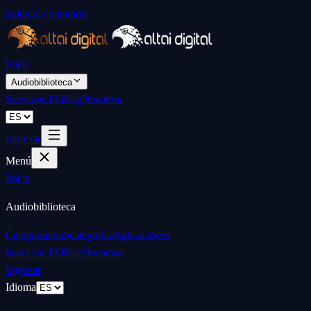
Saltar al contenido
Inicio
Audiobiblioteca
Servicios IA
Blog
Nosotros
Ingresar
Menú
Inicio
Audiobiblioteca
Categorías
Subcategorías
Aplicaciones
Servicios IA
Blog
Nosotros
Ingresar
Idioma