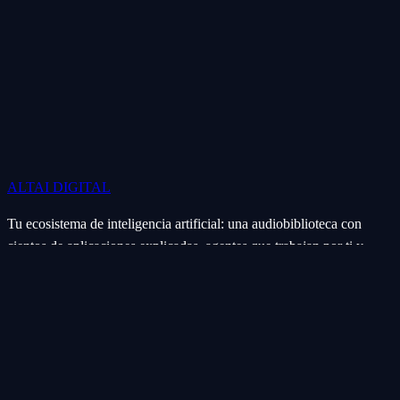
ALTAI
DIGITAL
Tu ecosistema de inteligencia artificial: una audiobiblioteca con
cientos de aplicaciones explicadas, agentes que trabajan por ti y
soluciones a la medida para negocios, agencias y creadores.
Ecosistema
Aplicaciones (Apps)
Categorías
Subcategorías
Servicios IA
Nosotros