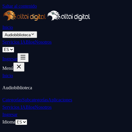
Saltar al contenido
Inicio
Audiobiblioteca
Servicios IA
Blog
Nosotros
Ingresar
Menú
Inicio
Audiobiblioteca
Categorías
Subcategorías
Aplicaciones
Servicios IA
Blog
Nosotros
Ingresar
Idioma