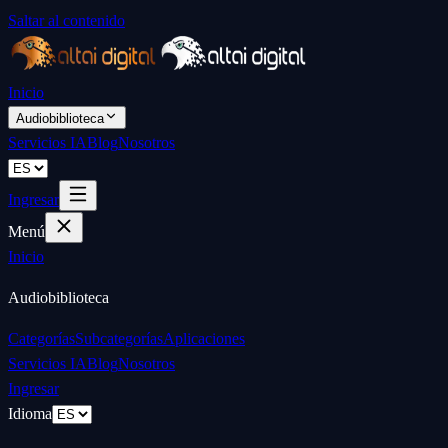
Saltar al contenido
Inicio
Audiobiblioteca
Servicios IA
Blog
Nosotros
Ingresar
Menú
Inicio
Audiobiblioteca
Categorías
Subcategorías
Aplicaciones
Servicios IA
Blog
Nosotros
Ingresar
Idioma