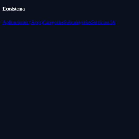
Ecosistema
Aplicaciones (Apps)
Categorías
Subcategorías
Servicios IA
Nosotros
Acerca de
Blog
Contacto
Industrial
Visión general
Consolas Motorizadas
Legal
Política de Servicios
Privacidad
Síguenos
WhatsApp
Instagram