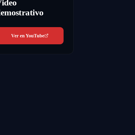
Video
emostrativo
Ver en YouTube