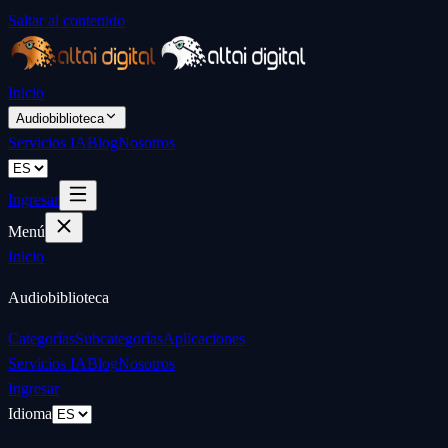
Saltar al contenido
Inicio
Audiobiblioteca
Servicios IA
Blog
Nosotros
Ingresar
Menú
Inicio
Audiobiblioteca
Categorías
Subcategorías
Aplicaciones
Servicios IA
Blog
Nosotros
Ingresar
Idioma