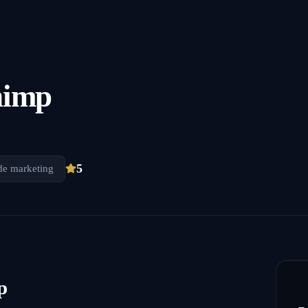
himp
5
de marketing
p