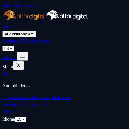
Saltar al contenido
Inicio
Audiobiblioteca
Servicios IA
Blog
Nosotros
Ingresar
Menú
Inicio
Audiobiblioteca
Categorías
Subcategorías
Aplicaciones
Servicios IA
Blog
Nosotros
Ingresar
Idioma